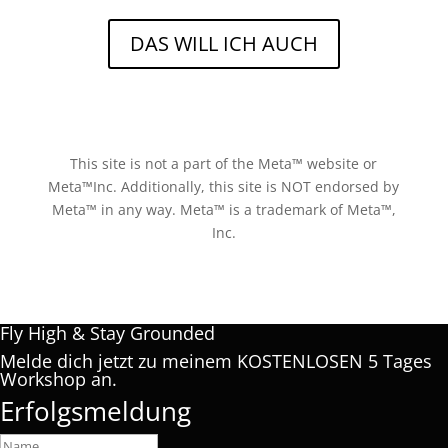
DAS WILL ICH AUCH
Datenschutz
I
Impressum
This site is not a part of the Meta™ website or
Meta™Inc. Additionally, this site is NOT endorsed by
Meta™ in any way. Meta™ is a trademark of Meta™,
Inc.
Fly High & Stay Grounded
Melde dich jetzt zu meinem KOSTENLOSEN 5 Tages
Workshop an.
Erfolgsmeldung