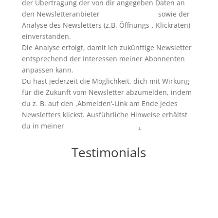
der Übertragung der von dir angegeben Daten an
den Newsletteranbieter
ActiveCampaign
,
sowie der
Analyse des Newsletters (z.B. Öffnungs-, Klickraten)
einverstanden.
Die Analyse erfolgt, damit ich zukünftige Newsletter
entsprechend der Interessen meiner Abonnenten
anpassen kann.
Du hast jederzeit die Möglichkeit, dich mit Wirkung
für die Zukunft vom Newsletter abzumelden, indem
du z. B. auf den ,Abmelden‘-Link am Ende jedes
Newsletters klickst. Ausführliche Hinweise erhältst
du in meiner
Datenschutzerklärung
.
Testimonials
„Liebe Birthe, diese Session ist der absolute
Wahnsinn. Ich hatte eine orgiastische Erfahrung von