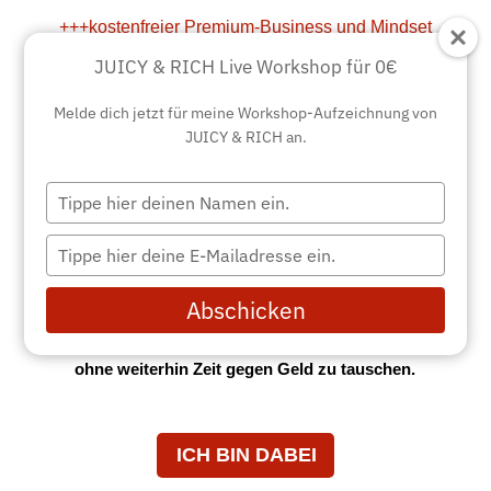
+++kostenfreier Premium-Business und Mindset
Workshop für alle U
nternehmerinnen und
Leaderinnen der neuen Zeit+++
JUICY & RICH Live Workshop für 0€
Melde dich jetzt für meine Workshop-Aufzeichnung von
JUICY & RICH an.
Das wird dir als selbstständige
Unternehmerin übel aufstoßen – aber
ich bin mir sicher, auch du verkaufst
Tippen
Sie
dich noch unter Wert.
Ihren
Tippen
Namen
Sie
ein.
Ihre
Lerne in 5 Tagen wie du dein unterbezahltes
Abschicken
E-
Hobbybusiness ohne Strategie endlich juicy
Mail
positioniert, um damit 5- und 6-stellig zu werden,
ein.
ohne weiterhin Zeit gegen Geld zu tauschen.
ICH BIN DABEI