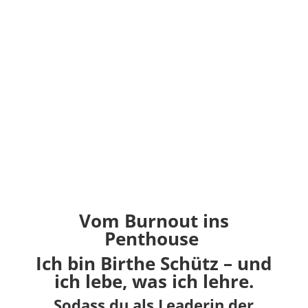
Birthe hat diese perfekte Mischung aus liebevoll und
klar, aus Business Strategie und Lasso rausholen
und wieder einfangen.
“
Vom Burnout ins
Penthouse
Ich bin Birthe Schütz – und
ich lebe, was ich lehre.
Sodass du als Leaderin der